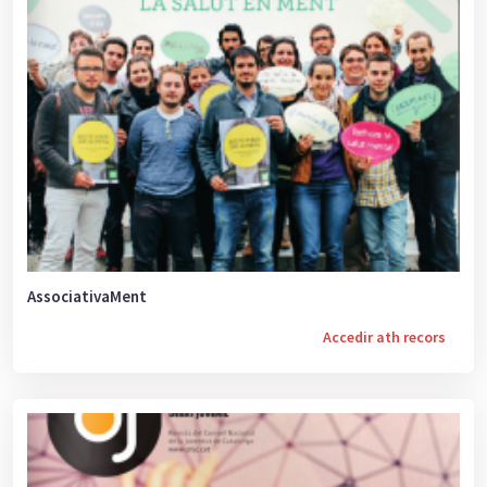
AssociativaMent
Accedir ath recors