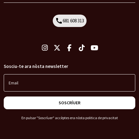
call
681 608 313
Call
Sosciu-te ara nòsta newsletter
Email
SOSCRÍUER
En pulsar "Soscríuer" accèptes era nòsta
politica de privacitat