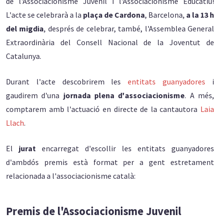
de l'Associacionisme Juvenil i l'Associacionisme Educatiu!
L'acte se celebrarà a la
plaça de Cardona
, Barcelona,
a la 13 h
del migdia
, després de celebrar, també, l'Assemblea General
Extraordinària del Consell Nacional de la Joventut de
Catalunya.
Durant l'acte descobrirem les
entitats guanyadores
i
gaudirem d'una
jornada plena d'associacionisme
. A més,
comptarem amb l'actuació en directe de la cantautora
Laia
Llach
.
El
jurat
encarregat d'escollir les entitats guanyadores
d'ambdós premis està format per a gent estretament
relacionada a l'associacionisme català:
Premis de l'Associacionisme Juvenil