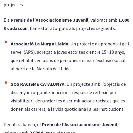
projectes.
Els
Premis de l'Associacionisme Juvenil
, valorats amb
1.000
€ cadascun
, han estat atorgats als projectes següents:
Associació La Murga Lleida:
Un projecte d’aprenentatge i
servei (APS), adreçat a joves escoltes d’entre 15 i 18 anys,
que rehabiliten pisos de persones en risc d’exclusió social
al barri de la Mariola de Lleida.
SOS RACISME CATALUNYA:
Un projecte amb l’objectiu de
dissenyar i organitzar accions i espais de reflexió per
visibilitzar i denunciar les discriminacions racistes que es
donen als carrers, a la vida quotidiana i a les institucions.
Per altra banda, el
Premi de l'Associacionisme Juvenil
,
valorat amb
2
.000 €
, es va atorgar a: