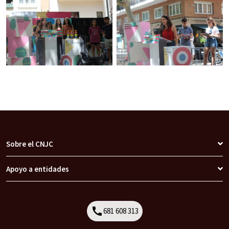
Sobre el CNJC
Apoyo a entidades
call
681 608 313
Call