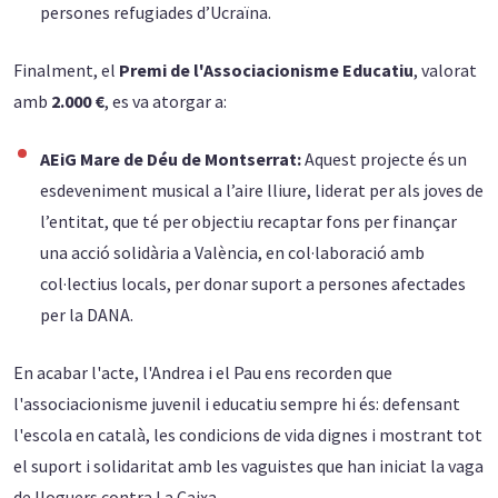
persones refugiades d’Ucraïna.
Finalment, el
Premi de l'Associacionisme Educatiu
, valorat
amb
2
.000 €
, es va atorgar a:
AEiG Mare de Déu de Montserrat:
Aquest projecte és un
esdeveniment musical a l’aire lliure, liderat per als joves de
l’entitat, que té per objectiu recaptar fons per finançar
una acció solidària a València, en col·laboració amb
col·lectius locals, per donar suport a persones afectades
per la DANA.
En acabar l'acte, l'Andrea i el Pau ens recorden que
l'associacionisme juvenil i educatiu sempre hi és: defensant
l'escola en català, les condicions de vida dignes i mostrant tot
el suport i solidaritat amb les vaguistes que han iniciat la vaga
de lloguers contra La Caixa.