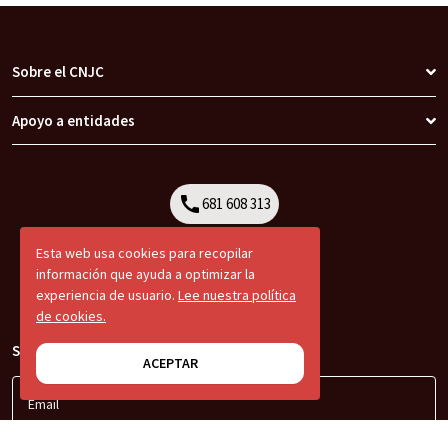
Sobre el CNJC
Apoyo a entidades
call
681 608 313
Call
Esta web usa cookies para recopilar
información que ayuda a optimizar la
experiencia de usuario.
Lee nuestra política
de cookies.
Suscríbete a nuestra newsletter
ACEPTAR
Email