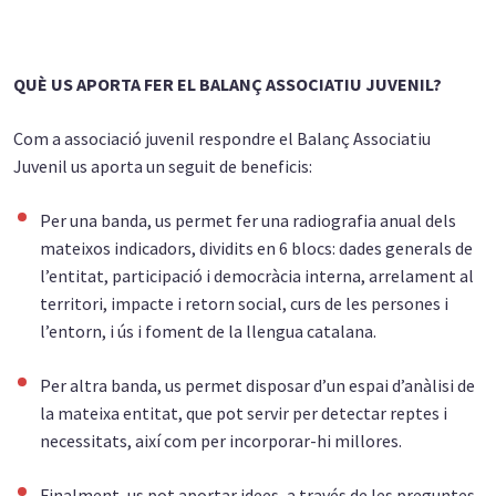
QUÈ US APORTA FER EL BALANÇ ASSOCIATIU JUVENIL?
Com a associació juvenil respondre el Balanç Associatiu
Juvenil us aporta un seguit de beneficis:
Per una banda, us permet fer una radiografia anual dels
mateixos indicadors, dividits en 6 blocs: dades generals de
l’entitat, participació i democràcia interna, arrelament al
territori, impacte i retorn social, curs de les persones i
l’entorn, i ús i foment de la llengua catalana.
Per altra banda, us permet disposar d’un espai d’anàlisi de
la mateixa entitat, que pot servir per detectar reptes i
necessitats, així com per incorporar-hi millores.
Finalment, us pot aportar idees, a través de les preguntes