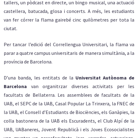
tallers, un pòdcast en directe, un bingo musical, una actuació
castellera, batucada, glosa i concerts. A més, les estudiants
van fer córrer la flama gairebé cinc quilòmetres per tota la
ciutat.
Per tancar l’edició del Correllengua Universitari, la flama va
parar a quatre campus universitaris de manera simultània, a la
província de Barcelona.
D’una banda, les entitats de la
Universitat Autònoma de
Barcelona
van organitrzar diverses activitats per les
facultats de Bellaterra. Les assemblees de facultats de la
UAB, el SEPC de la UAB, Casal Popular La Trinxera, la FNEC de
la UAB, el Consell d’Estudiants de Biociències, els Ganàpies, la
colla bastonera de la UAB els Escuradents, el Club Alpí de la
UAB, UABaneres, Jovent Republicà i els Joves Ecosocialistes
van muntar un passafacultats, jocs, xerrades, actuacions,