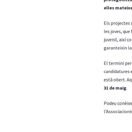
elles mateix
Els projectes 
les joves, que
juvenil, així 
garanteixin la
El termini per
candidatures e
està obert. A
31 de maig
.
Podeu conèixer
l'Associacioni