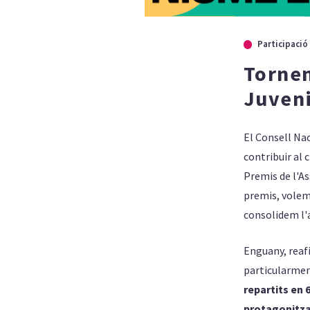
Tornen
Juveni
El Consell Na
contribuir al 
Premis de l'As
premis, volem 
consolidem l'a
Enguany, reafi
particularmen
repartits en 
protagonitza