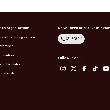
t to organisations
Do you need help? Give us a call!
y and mentoring service
call
681 608 313
Call
 premises
de material
Follow us on…
 and facilitation
 materials