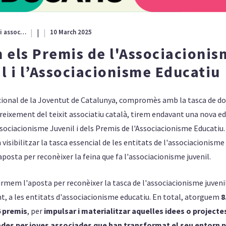
|
Participació i associacionisme
10 March 2025
 els Premis de l'Associacionis
l i l’Associacionisme Educatiu
cional de la Joventut de Catalunya, compromès amb la tasca de do
creixement del teixit associatiu català, tirem endavant una nova ed
sociacionisme Juvenil i dels Premis de l'Associacionisme Educatiu
visibilitzar la tasca essencial de les entitats de l'associacionisme 
posta per reconèixer la feina que fa l'associacionisme juvenil.
rmem l'aposta per reconèixer la tasca de l'associacionisme juvenil
t, a les entitats d'associacionisme educatiu. En total, atorguem
8
6 premis
, per
impulsar i materialitzar aquelles idees o projecte
des per joves associades que han transformat el seu entorn p