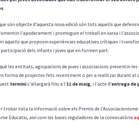
es
.
que són objecte d'aquesta nova edició són tots aquells que defensin
 fomentin l'apoderament i promoguin el treball en xarxa i l'assoc
com aquells que proposin experiències educatives crítiques i trans
 participació dels infants i joves que en formen part.
què les entitats, agrupacions de joves i associacions presentin les
n forma de projectes fets recentment o per a realitzar durant el c
quest
termini
s'allargarà fins a l'
11 de maig
, i l'acte d'
entrega de 
 trobar tota la informació sobre els Premis de l'Associacionisme 
sme Educatiu, així com les bases reguladores de la convocatòria
aq