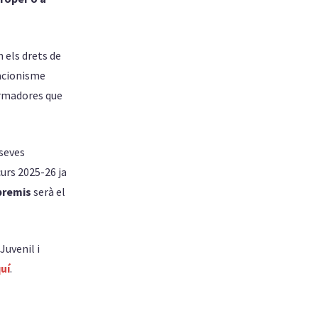
 els drets de
iacionisme
formadores que
 seves
urs 2025-26 ja
premis
serà el
Juvenil i
uí
.