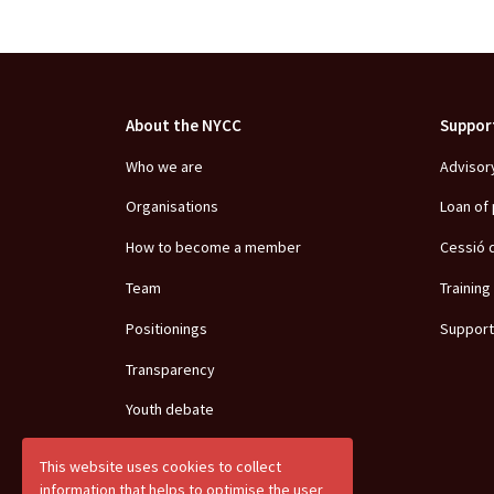
About the NYCC
Suppor
Who we are
Advisor
Organisations
Loan of
How to become a member
Cessió 
Team
Training
Positionings
Support
Transparency
Youth debate
This website uses cookies to collect
information that helps to optimise the user