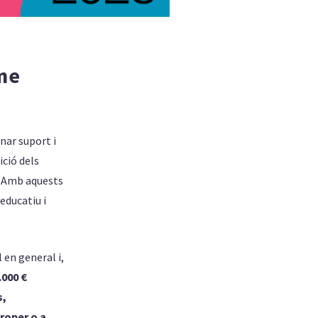
me
nar suport i
ició dels
. Amb aquests
educatiu i
 en general i,
.000 €
s,
roper o a