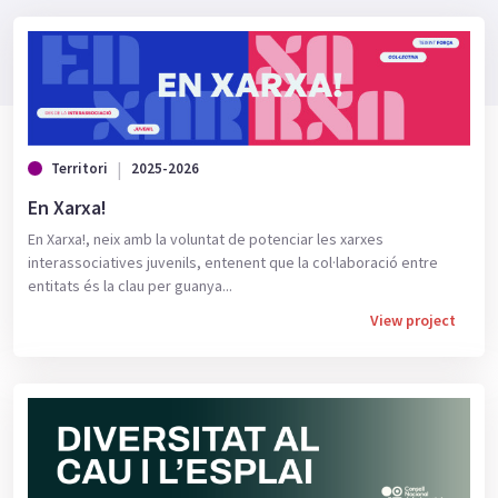
Territori
2025-2026
En Xarxa!
En Xarxa!, neix amb la voluntat de potenciar les xarxes
interassociatives juvenils, entenent que la col·laboració entre
entitats és la clau per guanya...
View project