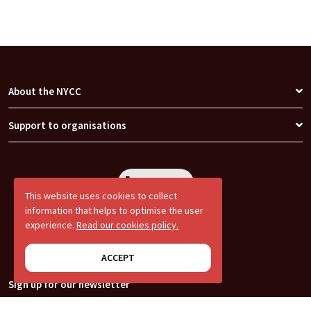
About the NYCC
Support to organisations
call
681 608 313
Call
This website uses cookies to collect
information that helps to optimise the user
experience.
Read our cookies policy.
ACCEPT
Sign up for our newsletter