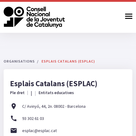
ORGANISATIONS
ESPLAIS CATALANS (ESPLAC)
Esplais Catalans (ESPLAC)
|
Ple dret
Entitats educatives
location_on
C/ Avinyó, 44, 2n. 08002 - Barcelona
call
93 302 61 03
email
esplac@esplac.cat