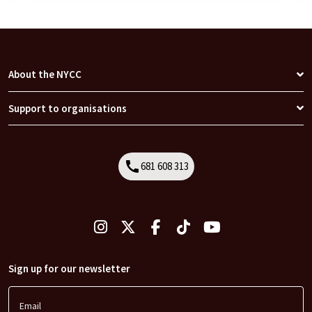
About the NYCC
Support to organisations
call
681 608 313
Call
Sign up for our newsletter
Email