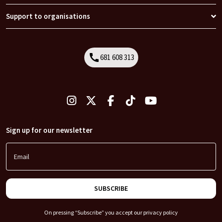
Support to organisations
call
681 608 313
Call
Sign up for our newsletter
Email
SUBSCRIBE
On pressing “Subscribe” you accept our
privacy policy