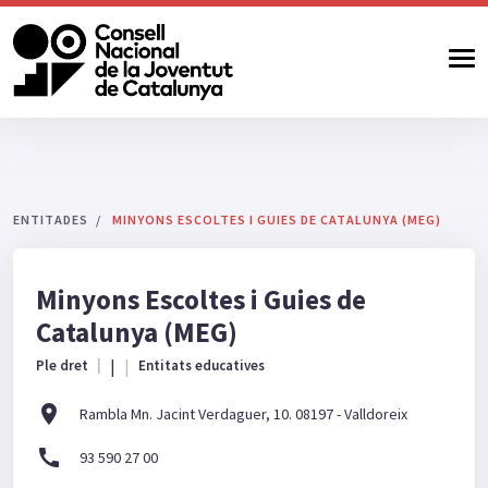
ENTITADES
MINYONS ESCOLTES I GUIES DE CATALUNYA (MEG)
Minyons Escoltes i Guies de
Catalunya (MEG)
|
Ple dret
Entitats educatives
location_on
Rambla Mn. Jacint Verdaguer, 10. 08197 - Valldoreix
call
93 590 27 00