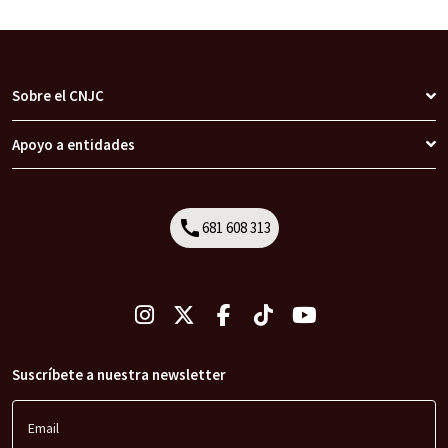
Sobre el CNJC
Apoyo a entidades
call
681 608 313
Call
Suscríbete a nuestra newsletter
Email