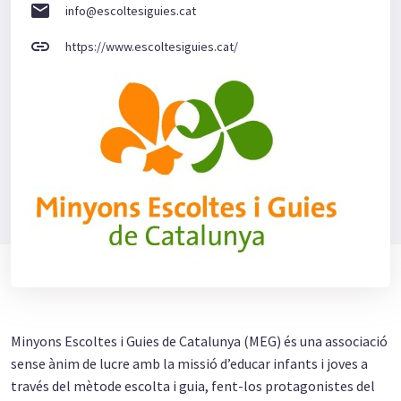
email
info@escoltesiguies.cat
link
https://www.escoltesiguies.cat/
Minyons Escoltes i Guies de Catalunya (MEG) és una associació
sense ànim de lucre amb la missió d’educar infants i joves a
través del mètode escolta i guia, fent-los protagonistes del