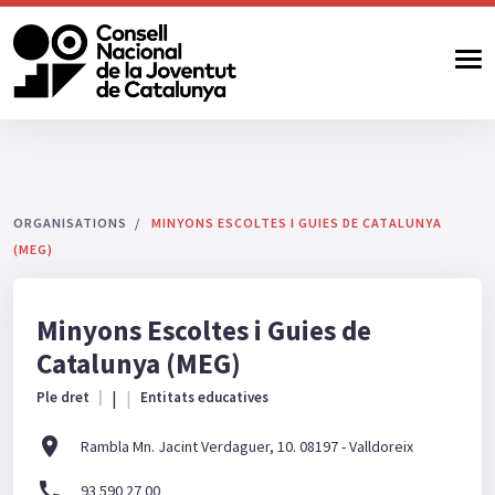
ORGANISATIONS
MINYONS ESCOLTES I GUIES DE CATALUNYA
(MEG)
Minyons Escoltes i Guies de
Catalunya (MEG)
|
Ple dret
Entitats educatives
location_on
Rambla Mn. Jacint Verdaguer, 10. 08197 - Valldoreix
call
93 590 27 00