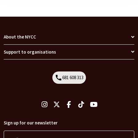
About the NYCC
Support to organisations
call
681 608 313
Call
Sign up for our newsletter