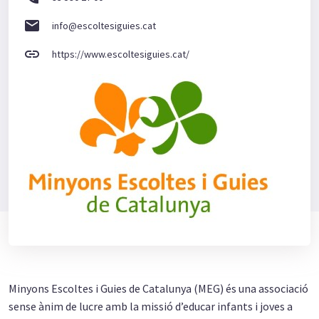
email
info@escoltesiguies.cat
link
https://www.escoltesiguies.cat/
Minyons Escoltes i Guies de Catalunya (MEG) és una associació
sense ànim de lucre amb la missió d’educar infants i joves a