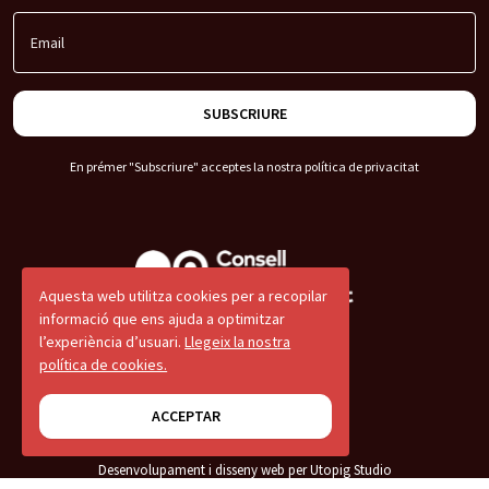
Email
SUBSCRIURE
En prémer "Subscriure" acceptes la nostra
política de privacitat
Aquesta web utilitza cookies per a recopilar
informació que ens ajuda a optimitzar
l’experiència d’usuari.
Llegeix la nostra
© 2026 CNJC
política de cookies.
Avís legal
ACCEPTAR
Termes i condicions
Desenvolupament i disseny web per Utopig Studio