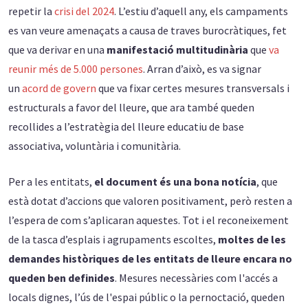
repetir la
crisi del 2024
. L’estiu d’aquell any, els campaments
es van veure amenaçats a causa de traves burocràtiques, fet
que va derivar en una
manifestació multitudinària
que
va
reunir més de 5.000 persones
. Arran d’això, es va signar
un
acord de govern
que va fixar certes mesures transversals i
estructurals a favor del lleure, que ara també queden
recollides a l’estratègia del lleure educatiu de base
associativa, voluntària i comunitària.
Per a les entitats,
el
document és una bona notícia
, que
està dotat d’accions que valoren positivament, però resten a
l’espera de com s’aplicaran aquestes. Tot i el reconeixement
de la tasca d’esplais i agrupaments escoltes,
moltes de les
demandes històriques de les entitats de lleure encara no
queden ben definides
. Mesures necessàries com l'accés a
locals dignes, l’ús de l'espai públic o la pernoctació, queden