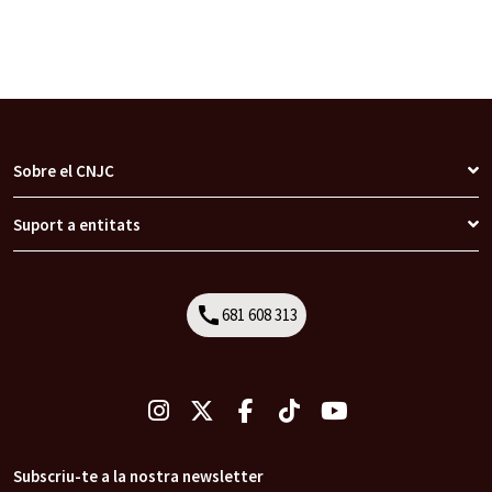
Sobre el CNJC
Suport a entitats
call
681 608 313
Call
Subscriu-te a la nostra newsletter