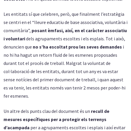
Les entitats sí que celebren, però, que finalment l’estratègia
se centri en el “lleure educatiu de base associativa, voluntària i
comunitària”,
posant èmfasi, així, en el caràcter associatiu
i voluntari
dels agrupaments escoltes i els esplais. Tot i això,
denuncien que
no s’ha escoltat prou les seves demandes
i
no hi ha hagut un retorn fluid de les esmenes proposades
durant tot el procés de treball. Malgrat la voluntat de
col·laboració de les entitats, durant tot un any es va estar
sense notícies del primer document de treball, i quan aquest
es va tenir, les entitats només van tenir 2 mesos per poder-hi
fer esmenes.
Un altre dels punts clau del document és un
recull de
mesures específiques per a protegir els terrenys
d’acampada
per a agrupaments escoltes i esplais i així evitar