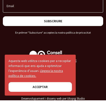
Email
SUBSCRIURE
En prémer "Subscriure" acceptes la nostra
política de privacitat
Aquesta web utilitza cookies per a recopilar
informació que ens ajuda a optimitzar
l’experiència d’usuari.
Llegeix la nostra
© 2026 CNJC
política de cookies.
Avís legal
ACCEPTAR
Termes i condicions
Desenvolupament i disseny web per Utopig Studio