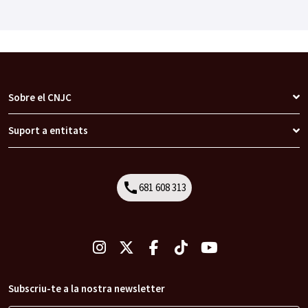
Sobre el CNJC
Suport a entitats
call
681 608 313
Call
Subscriu-te a la nostra newsletter