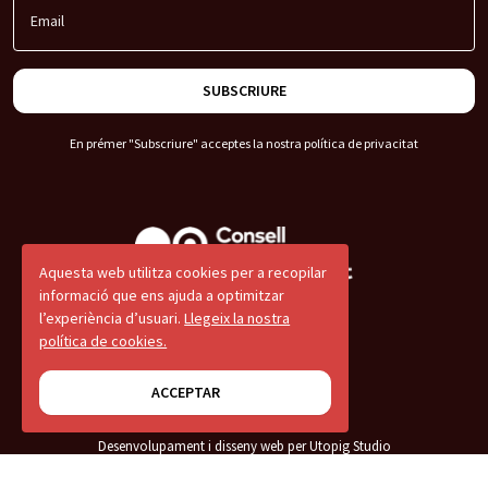
Email
SUBSCRIURE
En prémer "Subscriure" acceptes la nostra
política de privacitat
Aquesta web utilitza cookies per a recopilar
informació que ens ajuda a optimitzar
l’experiència d’usuari.
Llegeix la nostra
© 2026 CNJC
política de cookies.
Avís legal
ACCEPTAR
Termes i condicions
Desenvolupament i disseny web per Utopig Studio