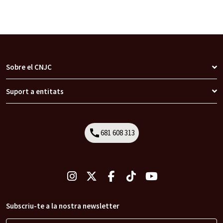
Sobre el CNJC
Suport a entitats
call
681 608 313
Call
Subscriu-te a la nostra newsletter